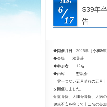
2026
6
S39
17
告
◆開催月日 2026年（令和8
◆会場 双葉荘
◆参加者 12名
◆内容 懇親会
雲一つない五月晴れの五月十
を開催しました。
骨盤骨折、大腿骨骨折、大病の
健康不安を抱えて十二名の参加