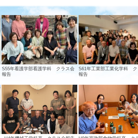
S55年看護学部看護学科 クラス会
S61年工業部工業化学科 
報告
報告