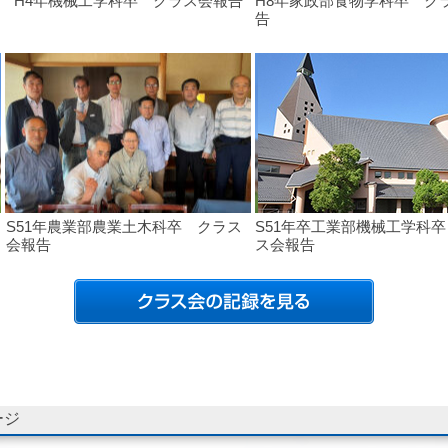
H4年機械工学科卒 クラス会報告
H8年家政部食物学科卒 ク
告
S51年農業部農業土木科卒 クラス
S51年卒工業部機械工学科
会報告
ス会報告
ージ