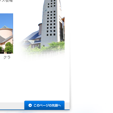
ラス会報
卒 クラ