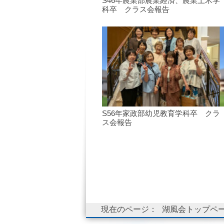
S46年農業部農業経済、農業土木学
科卒 クラス会報告
S56年家政部幼児教育学科卒 クラ
ス会報告
現在のページ：
湖風会トップペ