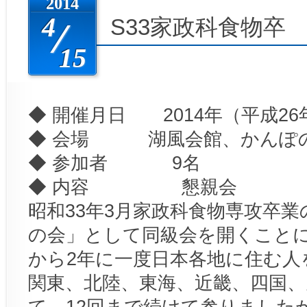
2014
4
S33家政科食物卒
15
◆ 開催月日 2014年（平成26年）
◆ 会場 湖風会館、かんぽ
◆ 参加者 9名
◆ 内容 懇親会
昭和33年3月家政科食物専攻卒業
の会」として同級会を開くことに
から2年に一度日本各地に住む人
関東、北陸、東海、近畿、四国、
て、12回まで続けて参りました