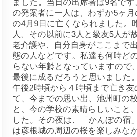
ました。当日の出席者は9名です
の発案者に一人は、わずか5ヶ月
の4月9日に亡くなられました。
人、その以前に3人と級友5人が
老介護や、自分自身がここまで
態の人などです。私達も何時ど
らない年齢となっていますので
最後に成るだろうと思いました
午後2時頃から４時頃まで亡き友
て、今までの思い出、池州町の
と、今の学校の素晴らしいこと
した。その夜は、「かんぽの宿
は彦根城の周辺の桜を楽しみな