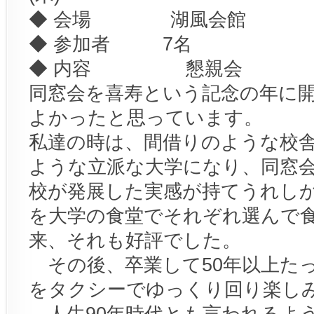
◆ 会場 湖風会館
◆ 参加者 7名
◆ 内容 懇親会
同窓会を喜寿という記念の年に
よかったと思っています。
私達の時は、間借りのような校
ような立派な大学になり、同窓
校が発展した実感が持てうれし
を大学の食堂でそれぞれ選んで
来、それも好評でした。
その後、卒業して50年以上た
をタクシーでゆっくり回り楽し
人生90年時代とも言われるよ