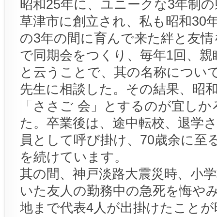
昭和25年に、ユニークな3年制
草津市に創立され、私も昭和30
の3年の間に育んで来た絆と友情を
で同期会をつくり、毎年1回、親
と云うことで、其の名称につい
先生に相談した。その結果、昭和
「ささご 会」とするのが宜しか
た。卒業後は、途中転校、退学
員として呼び掛け、70歳余に至
を続けています。
其の間、神戸淡路大震災時、小
いた友人の勤務中の急死を悔や
地まで代表4人が出掛けたことが