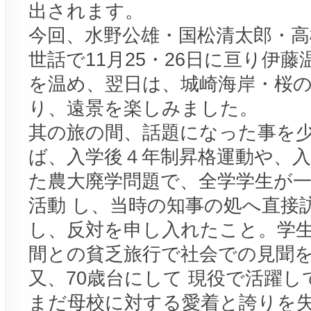
出されます。
今回、水野公雄・国松清太郎・高
世話で11月25・26日に亘り伊
を温め、翌日は、城崎海岸・桜
り、遠景を楽しみました。
其の旅の間、話題になった事を
ば、入学後４年制昇格運動や、
た農大廃学問題で、全学学生が
活動 し、当時の知事の処へ直接
し、反対を申し入れたこと。学
間との貧乏旅行で社会での見聞
又、70歳台にして 現役で活躍
まだ母校に対する愛着と誇りを