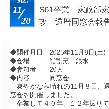
2025
11
S61卒業 家政部
20
攻 還暦同窓会報
◆開催月日 2025年11月8日(土)
◆会場 鮨割烹 銀水
◆参加者 20人
◆内容 同窓会
爽やかな秋晴れの11月８日、
窓会を開催しました。
卒業して４０年、１２年振りで