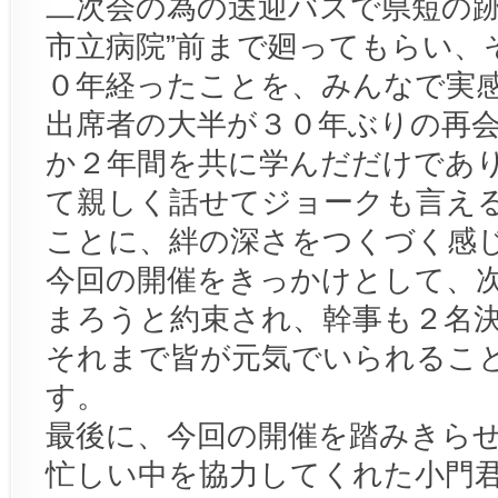
二次会の為の送迎バスで県短の跡
市立病院”前まで廻ってもらい、
０年経ったことを、みんなで実
出席者の大半が３０年ぶりの再
か２年間を共に学んだだけであ
て親しく話せてジョークも言え
ことに、絆の深さをつくづく感
今回の開催をきっかけとして、
まろうと約束され、幹事も２名
それまで皆が元気でいられるこ
す。
最後に、今回の開催を踏みきら
忙しい中を協力してくれた小門