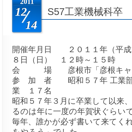
2011
12
S57工業機械科卒
14
開催年月日 ２０１１年（平成
８日（日） １２時～１５時
会 場 彦根市「彦根キャ
参 加 者 昭和５７年 工業
業 １７名
昭和５７年３月に卒業して以来
るのは年に一度の年賀状ぐらい
毎年、誰かが必ず書いて来てく
をやろう」でした。