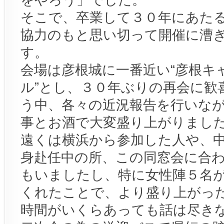
そこで、卒業して３０年にあた
協力のもと思い切って開催に漕
す。
会場は彦根城に一番近い“彦根キ
ル”とし、３０年ぶりの再会に歓
う中、各々の近況報告を行いな
事とお酒で大変盛り上がりまし
遠くは横浜から参加した人や、
身赴任中の所、この同窓会に合
もいましたし、特に女性陣５名
くれたことで、より盛り上がっ
時間がいくらあっても話は尽き