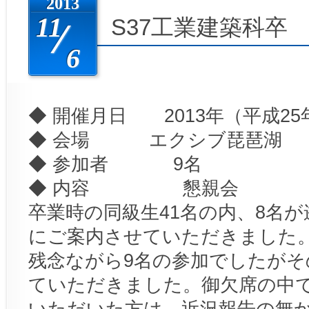
2013
11
S37工業建築科卒
6
◆ 開催月日 2013年（平成25年）
◆ 会場 エクシブ琵琶湖
◆ 参加者 9名
◆ 内容 懇親会
卒業時の同級生41名の内、8名が
にご案内させていただきました
残念ながら9名の参加でしたがそ
ていただきました。御欠席の中
いただいた方は、近況報告の無