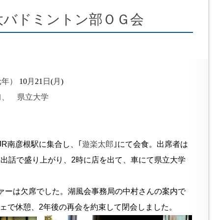
大バドミントン部ＯＧ会
元年）
10
月
21
日
(
月
)
、 県立大学
にJR南彦根駅に集合し、｢
遊楽太郎
｣にて会食。出席者は
い出話で盛り上がり、2時に店を出て、車にて県立大学
ァーは欠席でした。湖風会事務局の中村さんの案内で
ェで休憩、2年後の再会を約束して閉会しました。