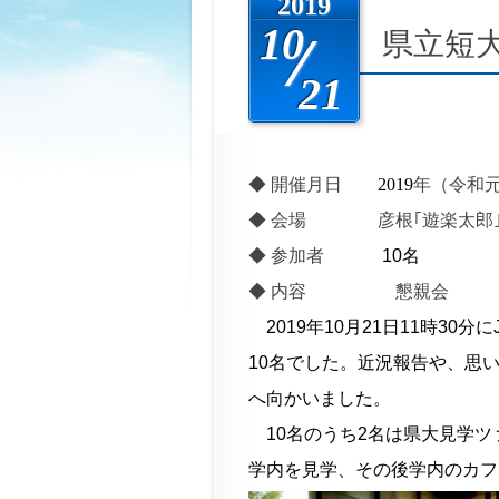
2019
10
県立短
21
◆ 開催月日
2019
年（令和
◆ 会場
彦根｢遊楽太郎｣
◆ 参加者
10
名
◆ 内容 懇親会
2019年10月21日11時30分
10名でした。近況報告や、思
へ向かいました。
10名のうち2名は県大見学ツ
学内を見学、その後学内のカフ