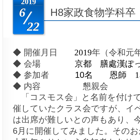
2019
6
H8家政食物学科卒
22
◆ 開催月日
年（令和元
2019
◆ 会場
京都 膳處漢ぽ
◆ 参加者
10
名 恩師
1
◆ 内容 懇親会
「コスモス会」と名前を付け
催していたクラス会ですが、イ
は出席が難しいとの声もあり、
6
月に開催してみました。そのお