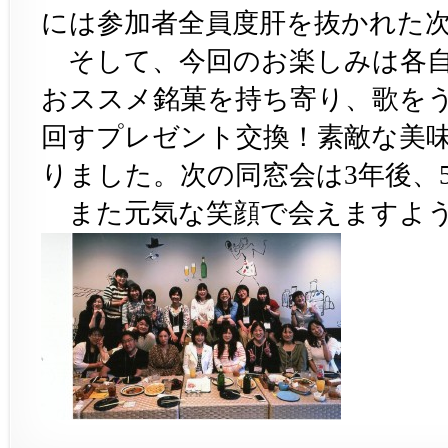
には参加者全員度肝を抜かれた
そして、今回のお楽しみは各
おススメ銘菓を持ち寄り、歌を
回すプレゼント交換！
素敵な美
りました。次の同窓会は
年後、
3
また元気な笑顔で会えますよ