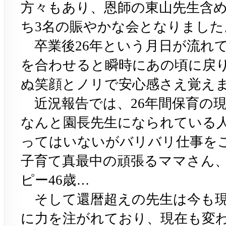
方々もあり、恩師の東山先生含
ち
名の賑やかな会となりました
3
卒業後
年という月日が流れ
26
を合わせると瞬時にあの頃に戻
ぬ笑顔とノリで安心感さえ覚え
近況報告では、
年間保育の
26
なんと園長先
生になられている
ってはいないがバリバリ仕事を
子育て真最中の頑張るママさん
ピー
歳…
46
そして還暦超えの先生は今も現
に力を注がれており、現在も変