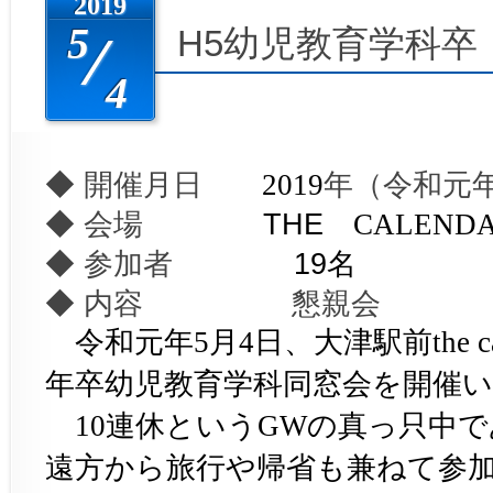
2019
5
H5幼児教育学科卒
4
◆ 開催月日
年（令和元
2019
◆ 会場
THE
CALENDA
◆ 参加者
19名
◆ 内容 懇親会
令和元年
月
日、大津駅前
5
4
the 
年卒幼児教育学科同窓会を開催
連休という
の真っ只中で
10
GW
遠方から旅行や帰省も兼ねて参