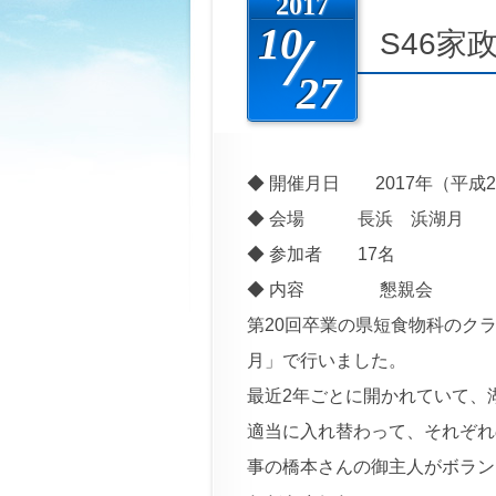
2017
10
S46家
27
◆ 開催月日 2017年（平成29
◆ 会場 長浜 浜湖月
◆ 参加者 17名
◆ 内容 懇親会
第20回卒業の県短食物科のクラ
月」で行いました。
最近2年ごとに開かれていて、
適当に入れ替わって、それぞれ
事の橋本さんの御主人がボラン