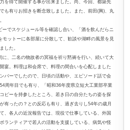
力を得て開催する事が出来ました。尚、今回、都築先
でも有りお招きを断念致しました。また、前田(興)、丸
。
ビーでスケジュール等を確認し合い、「酒を飲んだらニ
」をモットーに各部屋に分散して、歓談や湖畔の風景を見
ました。
初に、二名の物故者の冥福を祈り黙祷を行い、続いて大
開宴。料理は和会席で、料理の間合いを心配しました
ンバーでしたので、日頃の活動や、エピソード話で会
54周年目でも有り、「昭和36年度県立短大工業部卒業
コピーを持参したところ、若き日の自分たちの姿を探
が有ったの？との反応も有り、過ぎ去りし54年の歳月
て、各人の近況報告では、現役で仕事している、外国
ボランティアで若人の活動を支援している、病気や怪