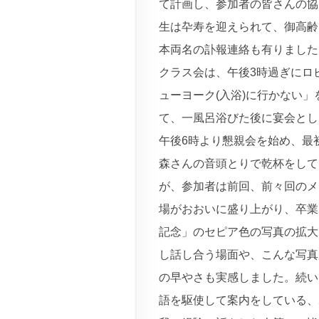
て計画し、参加者の皆さんの協
生は卆寿を迎えられて、御高齢
本両名の訃報連絡も有りました
クラス会は、午後3時過ぎにロ
ューヨーク(入浴)に行かない
て、一風呂浴びた後に宴会とし
午後6時より懇親会を始め、最
森さんの音頭とりで乾杯をして
が、参加者は前回、前々回のメ
場がおおいに盛り上がり、卒業
記念」のセピア色の写真の拡大
し話し合う場面や、こんな写真
の早やさも実感しました。続い
語を駆使して案内をしている、