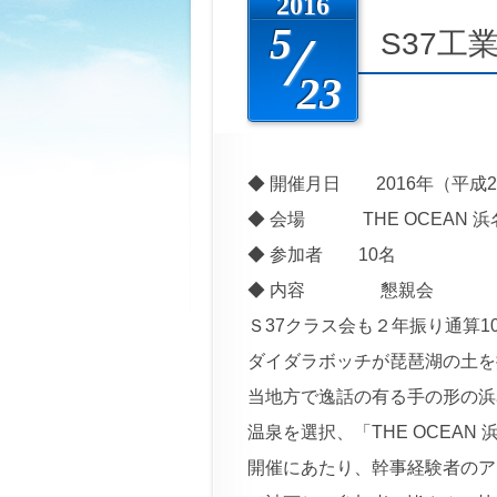
2016
5
S37工
23
◆ 開催月日 2016年（平成28年
◆ 会場 THE OCEAN 
◆ 参加者 10名
◆ 内容 懇親会
Ｓ37クラス会も２年振り通算
ダイダラボッチが琵琶湖の土を
当地方で逸話の有る手の形の浜
温泉を選択、「THE OCEA
開催にあたり、幹事経験者のア