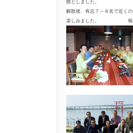
散としました。
解散後、有志７～８名で近くの
楽しみました。 報告