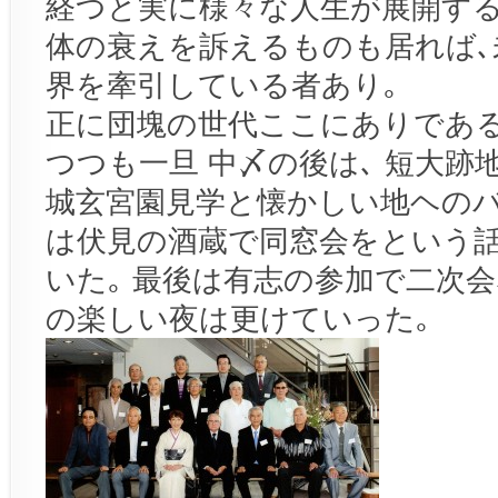
経つと実に様々な人生が展開する
体の衰えを訴えるものも居れば､
界を牽引している者あり｡
正に団塊の世代ここにありである
つつも一旦 中〆の後は､ 短大跡地
城玄宮園見学と懐かしい地ヘのバ
は伏見の酒蔵で同窓会をという
いた｡ 最後は有志の参加で二次会
の楽しい夜は更けていった｡