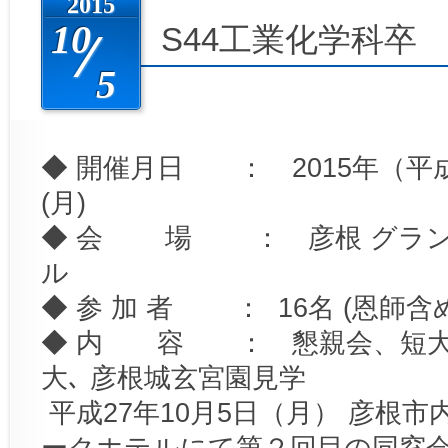
2015
10
S44工業化学科卒
5
◆ 開催月日 ： 2015年（平成
(月)
◆ 会 場 ： 彦根 グラン
ル
◆ 参 加 者 ： 16名 (恩師含
◆ 内 容 ： 懇親会、短大
大､ 彦根城玄宮園見学
平成27年10月5日（月） 彦根
ークホテルにて第２回目の同窓