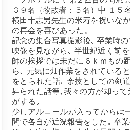
３９名（物故者：５名）中 １５
横田十志男先生の米寿を祝いなが
の再会を喜びあった。
記念の集合写真撮影後､ 卒業時
映像を見ながら､ 半世紀近く前を
師の挨拶では未だに６ｋｍもの
ら､ 元気に畑作業をされている
をとられた話､ 余技としての剣
昇られた話等､我々の方が却って
がする｡
少しアルコールが入ってからは
間で各自が近況報告をした｡ 卒