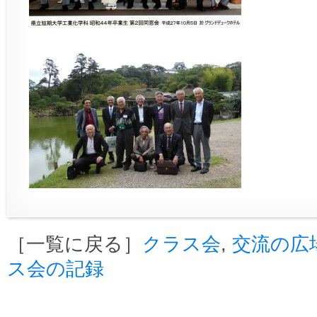
［一覧に戻る］
クラス会
,
交流の広
ス会の記録