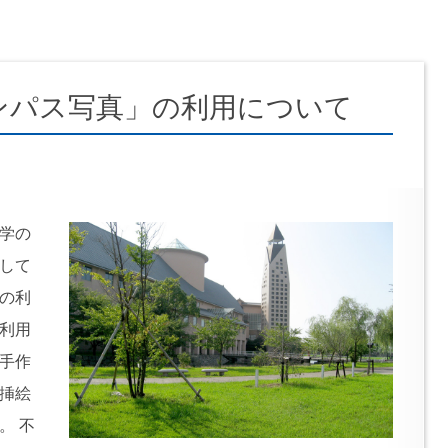
ンパス写真」の利用について
学の
して
の利
利用
手作
挿絵
。 不