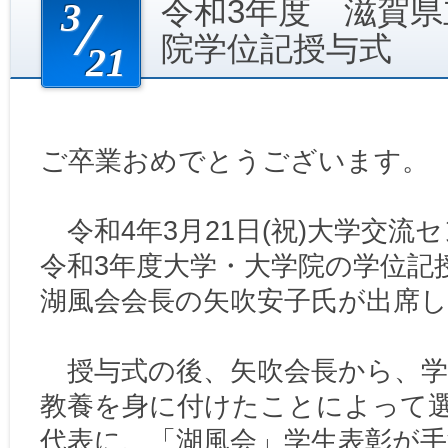
令和3年度 滋賀
3
院学位記授与式
21
ご卒業おめでとうございます。
令和4年3月21日(祝)大学交流
令和3年度大学・大学院の学位記
湖風会会長の矢吹安子氏が出席
授与式の後、矢吹会長から、学
教養を身に付けたことによって
代表に、「湖風会」学生表彰が